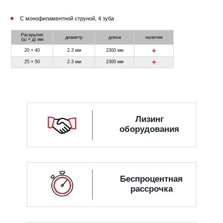
С монофиламентной струной, 4 зуба
Раскрытие
диаметр
длина
наличие
(ш × д) мм
+
20 × 40
2.3 мм
2300 мм
+
25 × 50
2.3 мм
2300 мм
Лизинг
оборудования
Беспроцентная
рассрочка