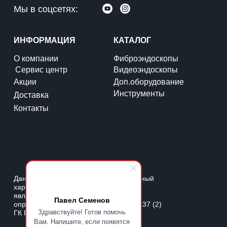
Мы в соцсетях:
ИНФОРМАЦИЯ
КАТАЛОГ
О компании
Фиброэндоскопы
Сервис центр
Видеоэндоскопы
Акции
Доп.оборудование
Инструменты
Доставка
Контакты
Данный веб-сайт носит информационный
характер и ни при каких условиях не
является публичной офертой,
Павел Семенов
определяемой положениями Статьи 437 (2)
Здравствуйте! Готов помочь
ГК РФ.
Вам. Напишите, если появятся