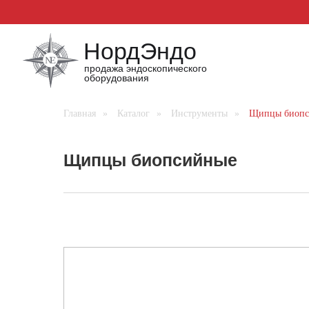
НордЭндо
продажа эндоскопического
оборудования
Главная
»
Каталог
»
Инструменты
»
Щипцы биопс
Щипцы биопсийные