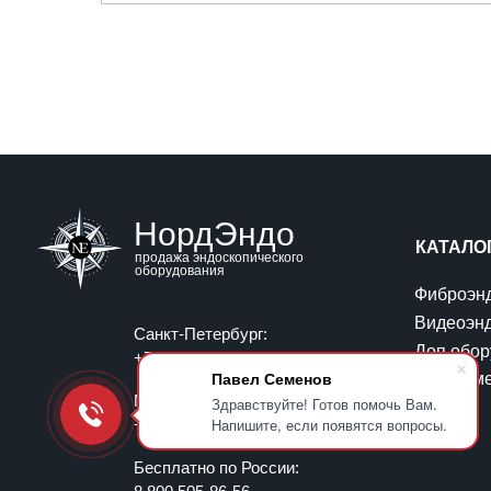
НордЭндо
КАТАЛО
продажа эндоскопического
оборудования
Фиброэн
Видеоэн
Санкт-Петербург:
Доп.обор
+7 (812) 426-11-26
Павел Семенов
Инструм
Москва:
Здравствуйте! Готов помочь Вам.
Напишите, если появятся вопросы.
+7 (495) 145-35-32
Бесплатно по России: